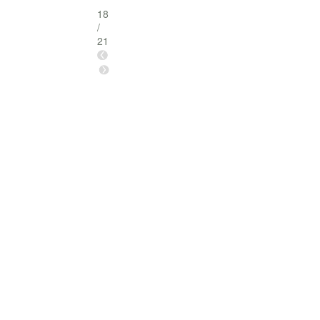
18
/
21